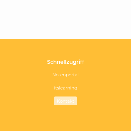
Schnellzugriff
Navigation
Navi
Notenportal
überspringen
über
itslearning
Kontakt