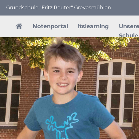
Grundschule "Fritz Reuter" Grevesmühlen
Navigation
überspringen
Notenportal
itslearning
Unser
Schule