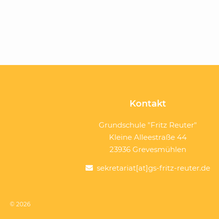
Kontakt
Grundschule "Fritz Reuter"
Kleine Alleestraße 44
23936 Grevesmühlen
sekretariat[at]gs-fritz-reuter.de
© 2026